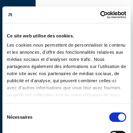
DIRECTION
Ce site web utilise des cookies.
Inscrite dans une logique de progression
Les cookies nous permettent de personnaliser le contenu
continue, attentive au bien-être de chacun-e
et les annonces, d'offrir des fonctionnalités relatives aux
médias sociaux et d'analyser notre trafic. Nous
partageons également des informations sur l'utilisation de
notre site avec nos partenaires de médias sociaux, de
publicité et d'analyse, qui peuvent combiner celles-ci
avec d'autres informations que vous leur avez fournies
ou qu'ils ont collectées lors de votre utilisation de leurs
services.
Sélection
Nécessaires
du
consentement